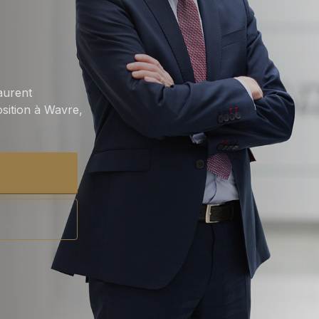
aurent
sition à Wavre,