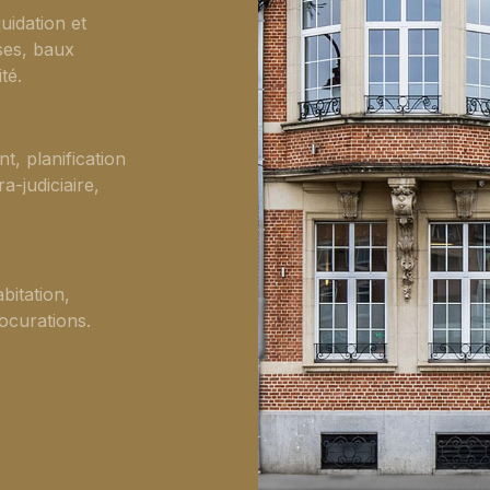
quidation et
ises, baux
té.
t, planification
a-judiciaire,
bitation,
rocurations.