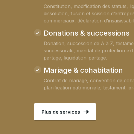
Constitution, modification des statuts, li
dissolution, fusion et scission d’entrepr
commerciaux, déclaration d’insaisissabili
Donations & successions
Donation, succession de A à Z, testamen
successorale, mandat de protection extr
partage, liquidation-partage.
Mariage & cohabitation
Contrat de mariage, convention de coha
planification patrimoniale, testament, p
Plus de services