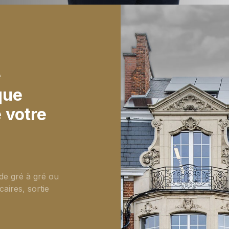
e
que
 votre
de gré à gré ou
aires, sortie