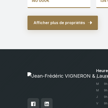
140 000€
134
Afficher plus de propriétés
Heure
L
9h
M
9h
M
9h
J
9h
V
9h