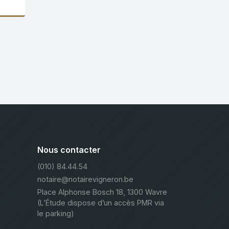
Nous contacter
(010) 84.44.54
notaire@notairevigneron.be
Place Alphonse Bosch 18, 1300 Wavre
(L’Étude dispose d’un accès PMR via
le parking)